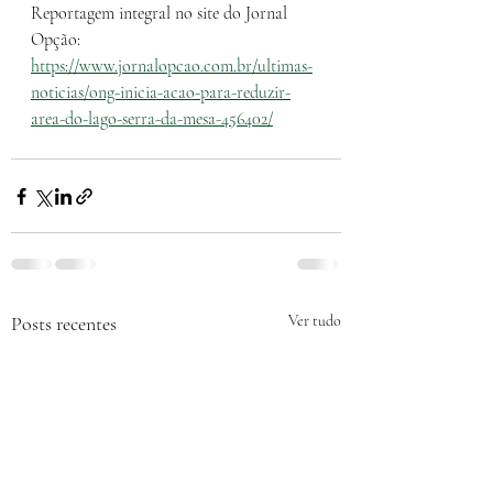
Reportagem integral no site do Jornal 
Opção: 
https://www.jornalopcao.com.br/ultimas-
noticias/ong-inicia-acao-para-reduzir-
area-do-lago-serra-da-mesa-456402/
Posts recentes
Ver tudo